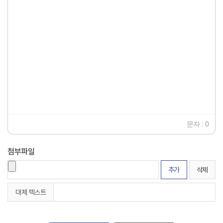
Verdana
14
제목 4
18
코드
24
30
36
48
60
72
96
문자 : 0
첨부파일
추가
삭제
대체 텍스트