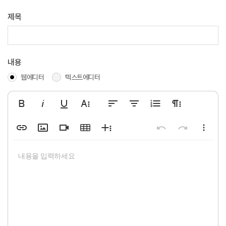
제목
내용
웹에디터
텍스트에디터
굵게
기울임꼴
밑줄
글자옵션 더 보기
왼쪽정렬
가운데정렬
숫자 리스트
문단옵션 더 보기
링크 삽입
이미지 삽입
동영상 삽입
표 삽입
옵션 더 보기
실행 취소
되돌리기
기타옵션 더
표준
Arial
Gray
8
기본값
Code
증가
내용을 입력하세요
취소선
오른쪽정렬
이모티콘
전체 화면
아래 첨자
양쪽정렬
특수 문자
인쇄
위 첨자
파일 첨부
PDF 다운로드
단락
수평선을 삽입
전체선택
글꼴
단락 스타일
코드보기
폰트 크기
Line Height
Georgia
텍스트 색상
내어쓰기
배경색
들여쓰기
인라인 클래스
인용
인라인 스
Bordered
9
싱글
Highlig
감소
제목 1
Impact
Spaced
10
1.15
Transp
서식 제거
Tahoma
Uppercase
11
1.5
제목 2
12
더블
Times New Roman
제목 3