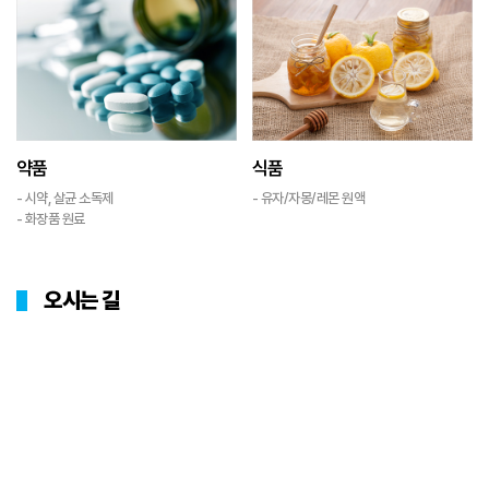
약품
식품
- 시약, 살균 소독제
- 유자/자몽/레몬 원액
- 화장품 원료
오시는 길