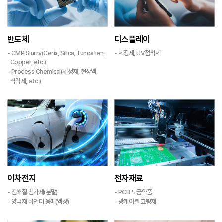
반도체
디스플레이
- CMP Slurry(Ceria, Silica, Tungsten,
- 세정제, UV점착제
Copper, etc.)
- Process Chemical(세정제, 현상액,
식각제, etc.)
이차전지
전자재료
- 전해질 첨가제(분말)
- PCB 도금약품
- 양극재 바인더 용매(액상)
- 광케이블 코팅제