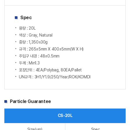
Spec
용량 : 20L
색상 : Gray, Natural
중량 : 1,350±30g
규격 : 265±5mm X 400±5mm(W X H)
주입구 내경 : 48±0.5mm
두께 : Min1.3
포장단위 : 4EA/Polybag, 80EA/Pallet
UN규격 : 3H1/Y1.9/250/Year/ROK/KOMDI
Particle Guarantee
CS-20L
Size(um)
Spec