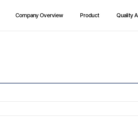
Company Overview
Product
Quality 
화진의 다짐
드럼
품질검
회사연혁
제리캔
클린
산업군
바틀
인
오시는 길
친환경제품
액세서리