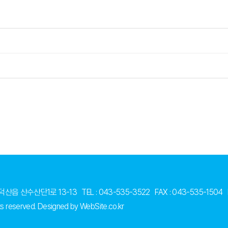
산읍 산수산단1로 13-13
TEL : 043-535-3522
FAX : 043-535-1504
hts reserved.
Designed by WebSite.co.kr