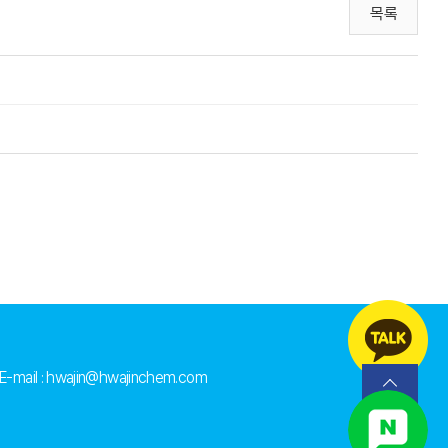
목록
E-mail : hwajin@hwajinchem.com
TOP