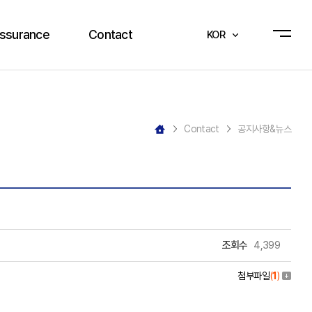
Assurance
Contact
KOR
사시스템
공지사항&뉴스
시스템
Q&A
Contact
공지사항&뉴스
증서
견적문의
소리함
조회수
4,399
첨부파일
(
1
)