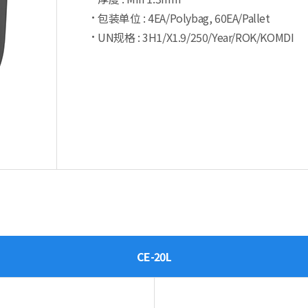
包装单位 : 4EA/Polybag, 60EA/Pallet
UN规格 : 3H1/X1.9/250/Year/ROK/KOMDI
CE-20L