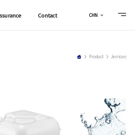
Assurance
Contact
CHN
ystem
公告事项&新闻
System
Q&A
Product
Jerrican
ication
报价咨询