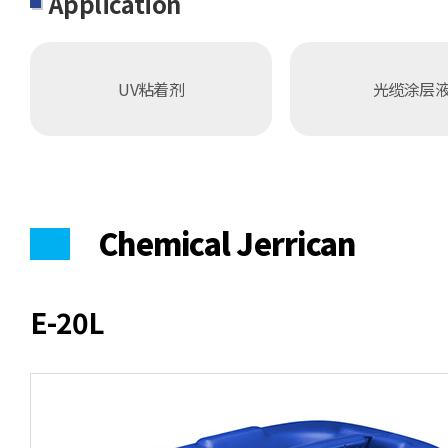
Application
UV粘着剂
光缆涂层
Chemical Jerrican
E-20L