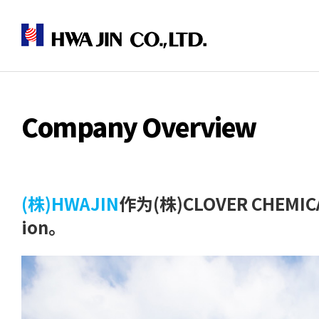
Company Overview
(株)HWAJIN
作为(株)CLOVER CHE
ion。