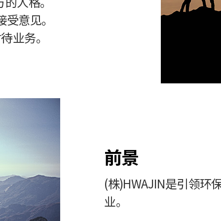
对方的人格。
接受意见。
对待业务。
前景
(株)HWAJIN是引领环保的世
业。