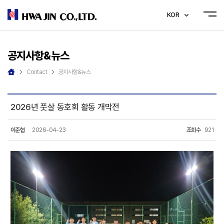
KOR
공지사항&뉴스
Contact
공지사항&뉴스
2026년 풋살 동호회 활동 개막전
이준협
2026-04-23
조회수
921