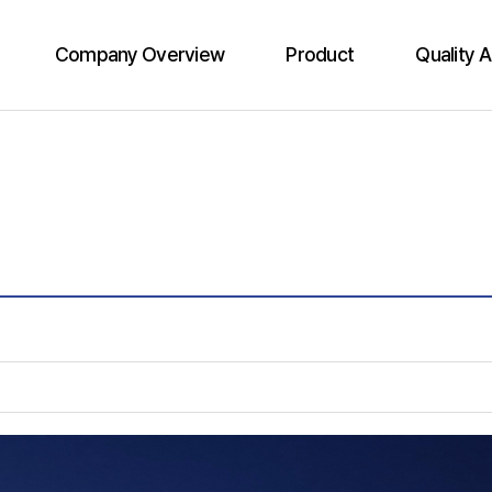
Company Overview
Product
Quality 
화진의 다짐
드럼
품질검
회사연혁
제리캔
클린
산업군
바틀
인
오시는 길
친환경제품
액세서리